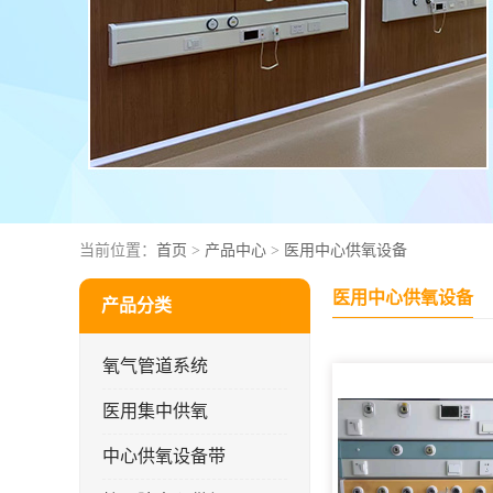
当前位置：
首页
>
产品中心
>
医用中心供氧设备
医用中心供氧设备
产品分类
氧气管道系统
医用集中供氧
中心供氧设备带