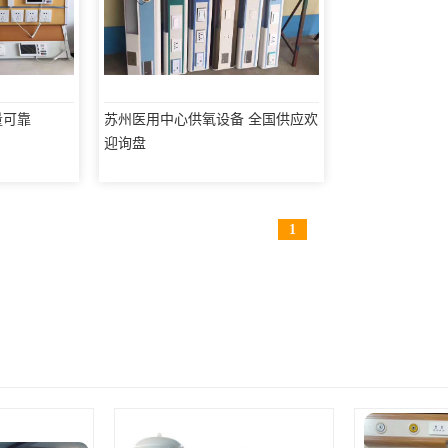
量可靠
苏州医用中心供氧设备 全国供应欢
迎询盘
1