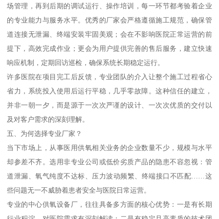
场管理，再到后期的调试运行、操作培训，每一环节都考验着企业
的专业能力与服务水平。优秀的厂家会严格遵循施工规范，确保管
道连接无泄漏、终端安装牢固美观；会在不影响医院正常运营的前
提下，高效完成作业；更会为用户提供完善的售后服务，建立快速
响应机制，定期回访巡检，确保系统长期稳定运行。
许多医院在项目完工后反馈，专业团队的介入让整个施工过程省心
省力，系统投入使用后运行平稳，几乎零故障。这种信任的建立，
并非一朝一夕，而是源于一次次严谨的设计、一次次优质的交付以
及对客户需求的深刻理解。
五、为何选择专业厂家？
当下市场上，从事医用供氧相关业务的企业数量不少，规模与水平
却参差不齐。选用非专业公司或低价劣质产品的隐患不容忽视：管
道泄漏、氧气纯度不达标、压力波动频繁、终端接口不匹配……这
些问题无一不威胁着患者安全与医院日常运营。
专业的中心供氧设备厂，往往具备多方面的核心优势：一是有长期
行业积淀，对医院需求有深刻解读；二是有稳定且高素质的技术团