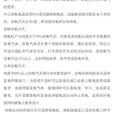
的需求。
中心供氧氧源采用PSA变压吸附制氧机，由输氧管路分配至各个房间
内。供氧方式分为2套，即弥散供氧和分布供氧。
弥散供氧方式：
制氧机产出纯度大于90%的氧气后，经新风系统配比成科学含氧量的
富氧气体，富氧气体充斥整个弥散供氧管路，通往各房间。经过公
司设计团队和气体学论证，打开房间开关后经过短时间，房间氧气
含量可达25%以上，达到理想效果，给予舒适富氧环境。
分布供氧方式：
纯度为90%以上的氧气充满分布供氧管路中，在每间房间的床头设有
富氧呼吸接口，当觉得不适时可以直接在接口处接入吸氧面罩或吸
氧管，直接呼吸富氧气体。吸氧同时可以看电视、学习、休息甚至
睡觉。当不需要吸氧时直接拔掉吸氧器自动停止供氧。该系统可根
据同时吸氧人数来设计。
供氧站内的供氧方式可选用制氧机、液氧储罐及汇流排供氧三种方