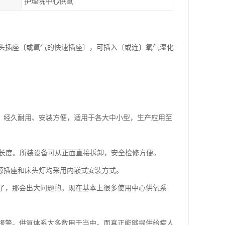
护理院中心供氧
头插座〔或氧气的快速插座〕，可插入〔或连〕氧气湿化
、经久耐用、安装方便，适用于各大中小型，生产应用至
墙长度。所装设备可从正面直接拆卸，安全检修方便。
源插座和床头灯均采用内嵌式安装方式。
了，那会出大问题的。现在基本上很多使用中心供氧系
报警。供氧体系大多数用于当中。而真正能够提供给病人