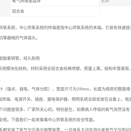
氧气焊接氩弧焊
名称
铝合金
供氧系统，中心供氧系统的终端是指中心供氧系统的末端。它装有快速接
机等器械的气体插头。
脱脂紫铜管，经久耐用
带采用模块化结构，材料采用全铝合金经典喷塑，质量上乘。结构牢靠美观
。
设计〔强点、弱电、气体分腔〕，宽度尺寸为200mm，长度为病房的整面
呼吸终端、电源开关、插座、漏电保护器、照明系统全部安放在设备上，电
个问题是很多、厂家所关心的。特别是在，如果病人呼吸的氧气突然没有
全呢。下面我们一起来看看中心供氧系统的安全性能。
系都安装了氧气欠压声光报警装置，一旦体系主动监测出来氧气欠压即可