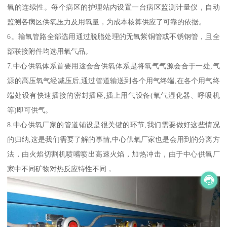
氧的连续性。每个病区的护理站内设置一台病区监测计量仪，自动
监测各病区供氧压力及用氧量，为成本核算供应了可靠的依据。
6。输氧管路全部选用通过脱脂处理的无氧紫铜管或不锈钢管，且全
部联接附件均选用氧气品。
7.中心供氧体系首要用途会合供氧体系是将氧气气源会合于一处,气
源的高压氧气经减压后,通过管道输送到各个用气终端,在各个用气终
端处设有快速插接的密封插座,插上用气设备(氧气湿化器、呼吸机
等)即可供气。
8.中心供氧厂家的管道铺设是很关键的环节,我们需要做好这些情况
的归纳,这是我们需要了解的事情,中心供氧厂家也是会用到的分离方
法，由火焰切割机喷嘴喷出高速火焰，加热冲击，由于中心供氧厂
家中不同矿物对热反应特性不同，