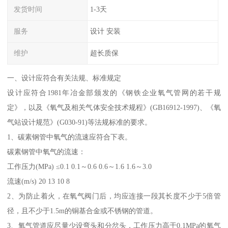
发货时间
1-3天
服务
设计 安装
维护
超长质保
一、设计应符合有关法规、标准规定
设计应符合1981年冶金部颁发的《钢铁企业氧气管网的若干规
定》，以及《氧气及相关气体安全技术规程》(GB16912-1997)、《氧
气站设计规范》(G030-91)等法规标准的要求。
1、碳素钢管中氧气的流速应符合下表。
碳素钢管中氧气的流速：
工作压力(MPa) ≤0.1 0.1～0.6 0.6～1.6 1.6～3.0
流速(m/s) 20 13 10 8
2、为防止着火，在氧气阀门后，均应连接一段其长度不少于5倍管
径，且不少于1.5m的铜基合金或不锈钢的管道。
3、氧气管道应尽量少设弯头和分岔头，工作压力高于0.1MPa的氧气