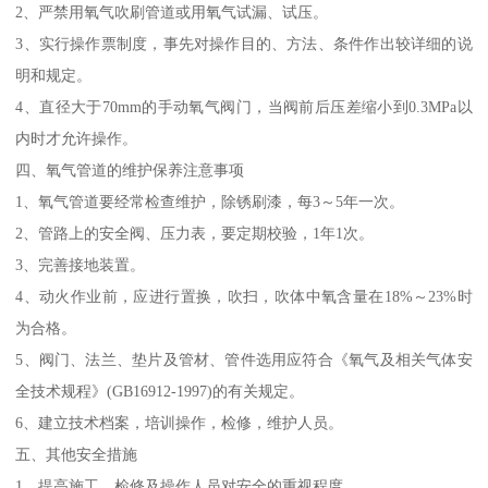
2、严禁用氧气吹刷管道或用氧气试漏、试压。
3、实行操作票制度，事先对操作目的、方法、条件作出较详细的说
明和规定。
4、直径大于70mm的手动氧气阀门，当阀前后压差缩小到0.3MPa以
内时才允许操作。
四、氧气管道的维护保养注意事项
1、氧气管道要经常检查维护，除锈刷漆，每3～5年一次。
2、管路上的安全阀、压力表，要定期校验，1年1次。
3、完善接地装置。
4、动火作业前，应进行置换，吹扫，吹体中氧含量在18%～23%时
为合格。
5、阀门、法兰、垫片及管材、管件选用应符合《氧气及相关气体安
全技术规程》(GB16912-1997)的有关规定。
6、建立技术档案，培训操作，检修，维护人员。
五、其他安全措施
1、提高施工、检修及操作人员对安全的重视程度。