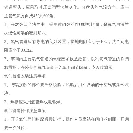
管道弯头，应采取冲压成阀型法兰制作。分岔头的气流方向，应与
主管气流方向成45°到60°角。
1、在对焊凹凸法兰中，采用紫铜焊丝作O型密封圈，是氧气用法兰
抗燃性可靠的密封形式。
2、氧气管道应有导电的良好装置，接地电阻应小于10Ω，法兰间电
阻应小于0.03Ω。
3、车间内主要氧气管道的末端应加设放散管，以利氧气管道的吹扫
和置换，在较长的氧气管道进入车间调节阀前，应设过滤器。
氧气管道安装注意事项
1、与氧接触的部位要严格脱脂，脱脂后用不含油的干空气或氮气吹
净。
2、焊接应采用氩弧焊或电弧焊。
氧气管道操作注意事项
1、开关氧气阀门时应缓慢进行，操作人员应站在阀门的侧面，开启
要一次到位。