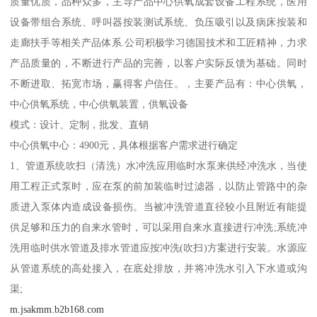
质量优质，品种众多，主导产品中心供氧成套设备工程系统，医用
设备带组合系统、呼叫器按装测试系统、负压吸引以及病床按装和
走廊扶手等相关产品体系.公司积极学习德国技术和工匠精神，力求
产品质量的，不断进行产品的完善，以客户实际反馈为基础。同时
不断进取、拓宽市场，赢得客户信任。，主要产品有：中心供氧，
中心供氧系统，中心供氧装置，供氧设备
模式：设计、定制，批发、直销
中心供氧中心：4900元，具体根据客户需求进行确定
1、管道系统吹扫（清洗）水冲洗应用临时水泵来供经冲洗水，当使
用工程正式泵时，应在泵的前加装临时过滤器，以防止管路中的杂
质进入泵体内造成设备损伤。当被冲洗管道直径较小且附近有能提
供足够和压力的自来水管时，可以采用自来水直接进行冲洗;系统冲
洗用临时供水管道及排水管道应按冲洗(吹扫)方案进行安装。水源应
从管道系统的高处接入，在底处排放，并将冲洗水引入下水道或沟
渠;
m.jsakmm.b2b168.com