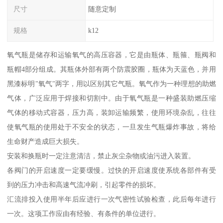
尺寸
随意定制
规格
k12
氧气瓶是储存和运输氧气的高压容器，它是由瓶体、瓶箍、瓶阀和
瓶帽4部分组成。其瓶体外部有两个防震胶圈，瓶体为天蓝色，并用
黑漆标明"氧气"两字，用以区别其它气瓶。氧气作为一种理想的助燃
气体，广泛应用于焊接和切割中。由于氧气瓶是一种盛装助燃压缩
气体的移动式容器，压力高，装卸运输频繁，使用环境杂乱，往往
使氧气瓶的使用处于不安全的状态，一旦发生气瓶爆炸事故，将给
生命财产造成巨大损失。
安装和换瓶时一定注意清洁，禁止灰尘杂物或油污进入装置。
各阀门的开启速度一定要缓慢。过快的开启速度使系统各部件有受
到的压力冲击和高速气流冲刷，引起零件的损坏。
汇流排投入使用半年后应进行一次气密性试验检查，此后每年进行
一次。这项工作应由有经验、有条件的单位进行。