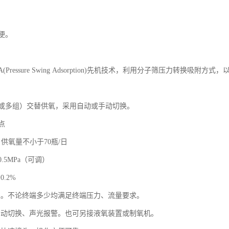
便。
(Pressure Swing Adsorption)先机技术，利用分子筛压力转换吸附方
或多组）交替供氧，采用自动或手动切换。
点
，日供氧量不小于70瓶/日
0.5MPa（可调）
.2%
限。不论终端多少均满足终端压力、流量要求。
自动切换、声光报警。也可另接液氧装置或制氧机。