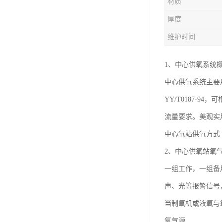
材质
厚度
维护时间
1、中心供氧系统
中心供氧系统主要
YY/T0187
流量要求。美观实
中心氧站供氧方式
2、中心供氧站氧
一组工作，一组备
声、光等报警信号
当制氧机或液氧与
氧气源