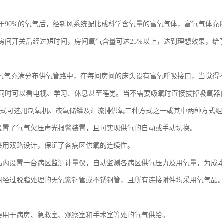
于90%的氧气后，经新风系统配比成科学含氧量的富氧气体，富氧气体
房间开关后经过短时间，房间氧气含量可达25%以上，达到理想效果，给
的氧气充满分布供氧管路中，在每间房间的床头设有富氧呼吸接口，当觉
同时可以看电视、学习、休息甚至睡觉。当不需要吸氧时直接拔掉吸氧器
式可选用制氧机、液氧储罐及汇流排供氧三种方式之一或其中两种方式组
统设置了氧气欠压声光报警装置，且可实现供氧的自动或手动切换。
内采用双路设计，保证了各病区供氧的连续性。
士站内设置一台病区监测计量仪，自动监测各病区供氧压力及用氧量，为成
采用经过脱脂处理的无氧紫铜管或不锈铜管，且所有连接附件均采用氧气品
主要用于病房、急救室、观察室和手术室等处的氧气供给。