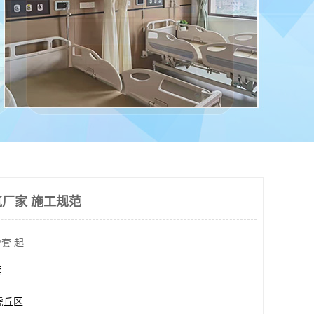
厂家 施工规范
/套 起
套
虎丘区