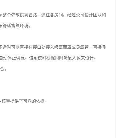
充斥整个弥散供氧管路，通往各房间。经过公司设计团队和
予舒适富氧环境。
得不适时可以直接在接口处接入吸氧面罩或吸氧管，直接呼
自动停止供氧。该系统可根据同时吸氧人数来设计。
合。
本核算提供了可靠的依据。
。