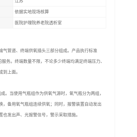
江苏
依据实地现场核算
医院护理院养老院透析室
输气管道、终端供氧插头三部分组成。产品执行标准
性化的服务。终端数量不限，不论多少终端均满足终端压力、
成到上面。
组成。当使用气瓶组作为供氧气源时，氧气瓶分为两组，
换，备用氧气瓶组连续供氧；同时，报警装置自动发出
置也发出声、光报警信号，警示采取措施。