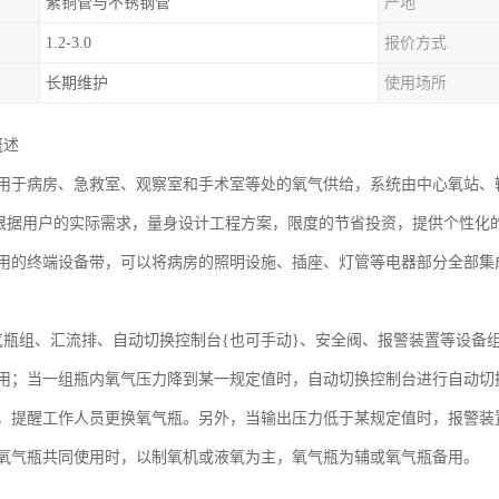
紫铜管与不锈钢管
产地
1.2-3.0
报价方式
长期维护
使用场所
概述
用于病房、急救室、观察室和手术室等处的氧气供给，系统由中心氧站、
-94，可根据用户的实际需求，量身设计工程方案，限度的节省投资，提供个
用的终端设备带，可以将病房的照明设施、插座、灯管等电器部分全部集
气瓶组、汇流排、自动切换控制台{也可手动}、安全阀、报警装置等设备
用；当一组瓶内氧气压力降到某一规定值时，自动切换控制台进行自动切
，提醒工作人员更换氧气瓶。另外，当输出压力低于某规定值时，报警装
氧气瓶共同使用时，以制氧机或液氧为主，氧气瓶为辅或氧气瓶备用。