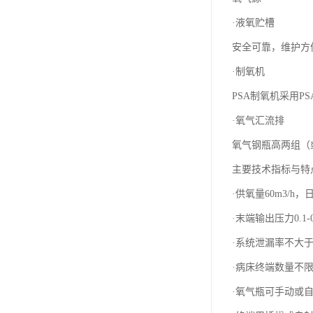
·液氧贮槽
安全可靠，维护方
·制氧机
PSA制氧机采用PSA
·氧气汇流排
氧气钢瓶高两组（
主要技术指标与特
·供氧量60m3/h
·末端输出压力0.1-
·系统泄漏率不大于0
·病床终端数量不
·氧气瓶可手动或