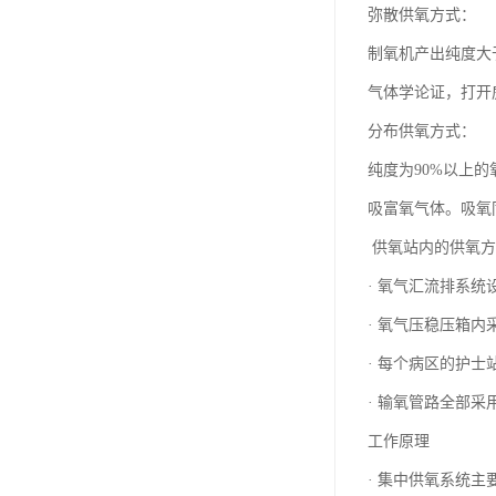
弥散供氧方式：
制氧机产出纯度大
气体学论证，打开
分布供氧方式：
纯度为90%以上
吸富氧气体。吸氧
供氧站内的供氧方
· 氧气汇流排系
· 氧气压稳压箱
· 每个病区的护
· 输氧管路全部
工作原理
· 集中供氧系统