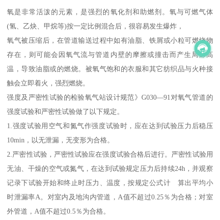
氧是非常活泼的元素，是强烈的氧化剂和助燃剂。氧与可燃气体
(氢、乙炔、甲烷等)按一定比例混合后，很容易发生爆炸，
氧气被压缩后，在管道输送过程中如有油脂、铁屑或小粒可燃烧物
存在，则可能会因氧气流与管道内壁的摩擦或撞击而产生局部高
温，导致油脂或的燃烧。被氧气饱和的衣服和其它纺织品与火种接
触会立即着火，强烈燃烧。
强度及严密性试验的检验氧气站设计规范》G030—91对氧气管道的
强度试验和严密性试验做了以下规定。
1.强度试验用空气和氮气作强度试验时，应在达到试验压力后稳压
10min，以无泄漏，无变形为合格。
2.严密性试验，严密性试验应在强度试验合格后进行。严密性试验用
无油、干燥的空气或氮气，在达到试验规定压力后持续24h，并观察
记录下试验开始和终止时压力、温度，按规定公式计 算出平均小
时泄漏率A。对室内及地沟内管道，A值不超过0.25％为合格；对室
外管道，A值不超过0.5％为合格。