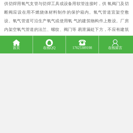
供切焊用氧气支管与切焊工具或设备用软管连接时，供 氧阀门及切
断阀应设在用不燃烧体材料制作的保护箱内。氧气管道宜架空敷
设。氧气管道可沿生产氧气或使用氧 气的建筑物构件上敷设。厂房
内架空氧气管道的法兰、螺纹、阀门等 易泄漏处下方，不应有建筑
物。架空氧气管道与建、构筑物特定地点的小间距要求应 按表 6 执
行。 表 6 架空氧气管道、管架与建筑物、构筑物、铁路、道路等
首页
在线QQ
17625389198
在线留言
之 间的小净距 单位为米 小水平净 小垂直净 名 称 距 距 建筑物有门
窗的墙壁外边或突出部分外