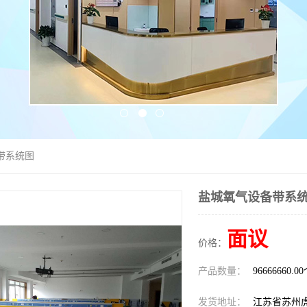
带系统图
盐城氧气设备带系
面议
价格：
产品数量：
96666660.0
发货地址：
江苏省苏州