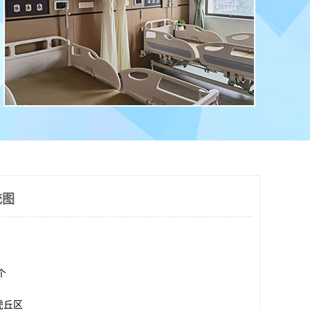
统图
0个
虎丘区