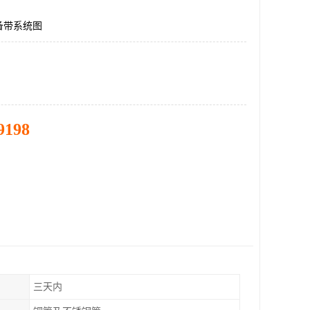
备带系统图
9198
三天内