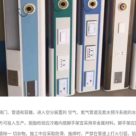
阀门、管道和容器，进入空分装置的 空气、氮气管道及氮水预冷系统的水
方可投入生产。脱脂检验应冷箱内搭脚手架宜采用非金属材料。脚手架应
清除一 切杂物。施工中应采取防滑、施焊时，严禁在管道上打火引弧，铝