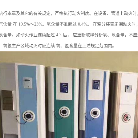
执行本章及其它的有关规定，严格执行动火制度。在设备、管道上动火时，
含量 在 19.5%～23%。氢含量不准超过 0.4%。 在空分装置周围
氢含量。如动火作业连续超过 4 h 后， 应重新取样分析氧、氢含量，不
。氧氢生产区域动火时应连续 氧、氢含量在上述规定范围内。