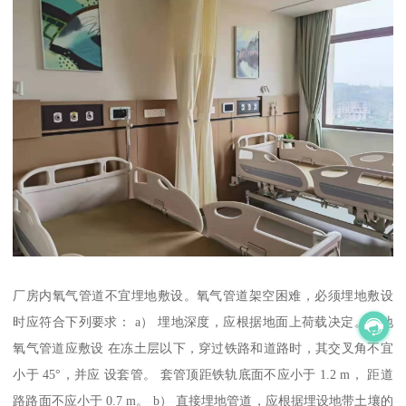
厂房内氧气管道不宜埋地敷设。氧气管道架空困难，必须埋地敷设
时应符合下列要求： a） 埋地深度，应根据地面上荷载决定。埋地
氧气管道应敷设 在冻土层以下，穿过铁路和道路时，其交叉角不宜
小于 45°，并应 设套管。 套管顶距铁轨底面不应小于 1.2 m， 距道
路路面不应小于 0.7 m。 b） 直接埋地管道，应根据埋设地带土壤的