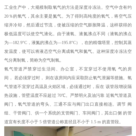
工业生产中，大规模制取氧气的方法是深度冷冻法。空气中含有约
20％的氧气，其余主要是氮气。为了得到高纯度的氧气，将空气压
缩并冷却，然后通过节流，使被压缩的空气膨胀降温，这样获得的
极低温度可以使空气液化。由于液氧、液氮沸点不同（液氧的沸点
为—182.9°C，液氮的沸点为—195.8°C），在的精馏塔里，控制其蒸
发温度，使可以将液态空气分离成氧气和氮气。这种深度冷冻法空
气分离制氧，简称为空气制氧。
氧气管道严禁穿过生活间、办公室，不宜穿过不使用氧 气的房
间， 若必须穿过时， 则在该房间内应采取防止氧气泄漏等措施。氧
气管道不宜穿过高温及火焰区域，必须通过时，应在 该管段增设隔
热设施，管壁温度不应超过 70℃。严禁明火及油污靠 近氧气管道及
阀门，氧气管道的弯头、三通不应与阀门出口直接相连。调节 阀
组、干管阀门、供一个系统的支管阀门、车间阀门，其出口侧 的管
道宜有长度不小于 5 倍管道公称直径且不小于 1.5 m 的直管段。