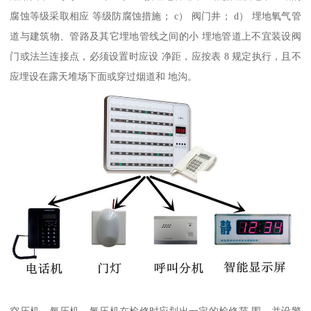
腐蚀等级采取相应 等级防腐蚀措施； c） 阀门井； d） 埋地氧气管
道与建筑物、管路及其它埋地管线之间的小 埋地管道上不宜装设阀
门或法兰连接点，必须设置时应设 净距，应按表 8 规定执行，且不
应埋设在露天堆场下面或穿过烟道和 地沟。
空压机、氧压机、氮压机在检修时应划出一定的检修范 围，并设警