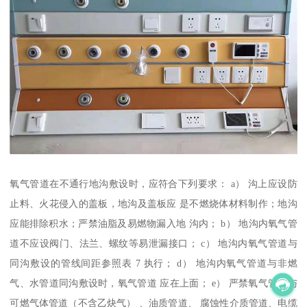
氧气管道在不通行地沟敷设时，应符合下列要求： a） 沟上应设防
止料、火花侵入的盖板，地沟及盖板应 是不燃烧体材料制作；地沟
应能排除积水；严禁油脂及易燃物漏入地 沟内； b） 地沟内氧气管
道不应设阀门、法兰、螺纹等易泄漏接口； c） 地沟内氧气管道与
同沟敷设的管线间距参照表 7 执行； d） 地沟内氧气管道与非燃
气、水管道同沟敷设时，氧气管道 应在上面； e） 严禁氧气管道与
可燃气体管道（不含乙炔气） 、油质管道、 腐蚀性介质管道、电缆