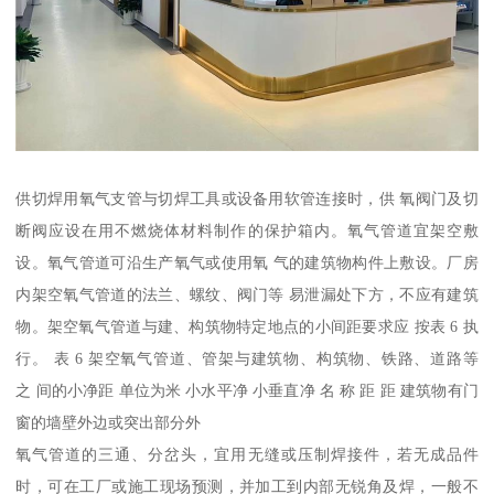
供切焊用氧气支管与切焊工具或设备用软管连接时，供 氧阀门及切
断阀应设在用不燃烧体材料制作的保护箱内。氧气管道宜架空敷
设。氧气管道可沿生产氧气或使用氧 气的建筑物构件上敷设。厂房
内架空氧气管道的法兰、螺纹、阀门等 易泄漏处下方，不应有建筑
物。架空氧气管道与建、构筑物特定地点的小间距要求应 按表 6 执
行。 表 6 架空氧气管道、管架与建筑物、构筑物、铁路、道路等
之 间的小净距 单位为米 小水平净 小垂直净 名 称 距 距 建筑物有门
窗的墙壁外边或突出部分外
氧气管道的三通、分岔头，宜用无缝或压制焊接件，若无成品件
时，可在工厂或施工现场预测，并加工到内部无锐角及焊，一般不