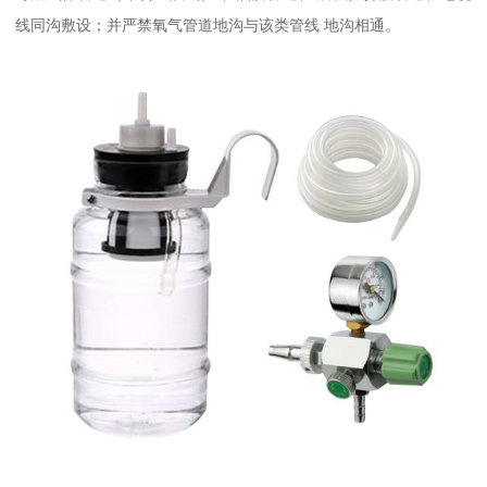
线同沟敷设；并严禁氧气管道地沟与该类管线 地沟相通。