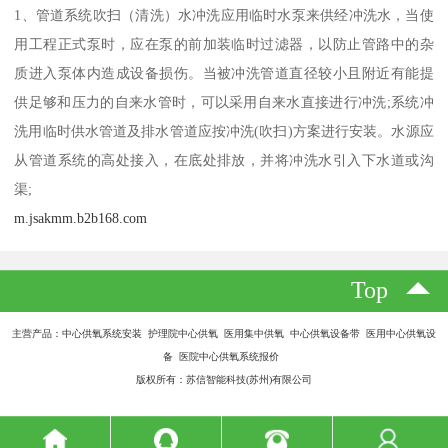
1、管道系统吹扫（清洗）水冲洗应用临时水泵来供经冲洗水，当使
用工程正式泵时，应在泵的前加装临时过滤器，以防止管路中的杂
质进入泵体内造成设备损伤。当被冲洗管道直径较小且附近有能提
供足够和压力的自来水管时，可以采用自来水直接进行冲洗;系统冲
洗用临时供水管道及排水管道应按冲洗(吹扫)方案进行安装。水源应
从管道系统的高处接入，在底处排放，并将冲洗水引入下水道或沟
渠;
m.jsakmm.b2b168.com
Top
主营产品：中心供氧系统安装 护理院中心供氧 医用集中供氧 中心供氧设备带 医用中心供氧设
备 医院中心供氧系统报价
版权所有：苏信智能科技(苏州)有限公司