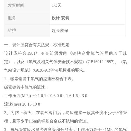
发货时间
1-3天
服务
设计 安装
维护
超长质保
一、设计应符合有关法规、标准规定
设计应符合1981年冶金部颁发的《钢铁企业氧气管网的若干规
定》，以及《氧气及相关气体安全技术规程》(GB16912-1997)、《氧
气站设计规范》(G030-91)等法规标准的要求。
1、碳素钢管中氧气的流速应符合下表。
碳素钢管中氧气的流速：
工作压力(MPa) ≤0.1 0.1～0.6 0.6～1.6 1.6～3.0
流速(m/s) 20 13 10 8
2、为防止着火，在氧气阀门后，均应连接一段其长度不少于5倍管
径，且不少于1.5m的铜基合金或不锈钢的管道。
3、氧气管道应尽量少设弯头和分岔头，工作压力高于0.1MPa的氧气