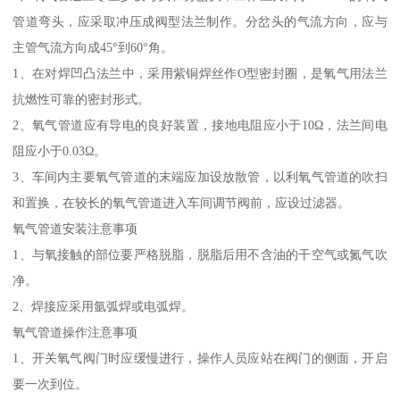
管道弯头，应采取冲压成阀型法兰制作。分岔头的气流方向，应与
主管气流方向成45°到60°角。
1、在对焊凹凸法兰中，采用紫铜焊丝作O型密封圈，是氧气用法兰
抗燃性可靠的密封形式。
2、氧气管道应有导电的良好装置，接地电阻应小于10Ω，法兰间电
阻应小于0.03Ω。
3、车间内主要氧气管道的末端应加设放散管，以利氧气管道的吹扫
和置换，在较长的氧气管道进入车间调节阀前，应设过滤器。
氧气管道安装注意事项
1、与氧接触的部位要严格脱脂，脱脂后用不含油的干空气或氮气吹
净。
2、焊接应采用氩弧焊或电弧焊。
氧气管道操作注意事项
1、开关氧气阀门时应缓慢进行，操作人员应站在阀门的侧面，开启
要一次到位。