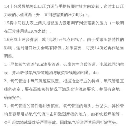
1.4十分缓慢地将出口压力调节手柄按顺时针方向旋转，这时出口压
力表的示值逐渐上升，直到您需要的压力时为止。
1.5将中间压力表上两只报警压力设定调节到您需要的压力（一般调
在正常使用值±20%之处）。
1.6完成上述步骤后，就可以打开气点用气了。由于受减压器特性的
影响，这时进口压力会略有降低，如果需要，可按1.4所述再作适当
调整。
1、严禁氧气管道与bai油脂管道、du腐蚀性介质管道、电缆线同沟敷
设，并zhi严禁氧气管道地沟与该类管线地沟相通。dao
2、氧气管道中氧气流速应限定。根据冶金行业的特点，氧气管道直
径的确定，要在高峰负荷情况下满足允许流速要求，并留有余地，
确保安全。
3、氧气管道的管件选用要慎重。氧气管道的弯头、分岔头、异径管
均是容易引起氧气气流冲击和激烈摩擦的地方，如有铁粉焊渣等，
会引起燃烧或爆炸等严重事故。因此氧气管道严禁采用折皱弯头。