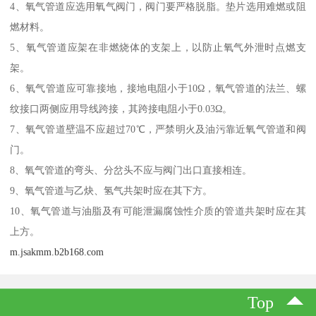
4、氧气管道应选用氧气阀门，阀门要严格脱脂。垫片选用难燃或阻
燃材料。
5、氧气管道应架在非燃烧体的支架上，以防止氧气外泄时点燃支
架。
6、氧气管道应可靠接地，接地电阻小于10Ω，氧气管道的法兰、螺
纹接口两侧应用导线跨接，其跨接电阻小于0.03Ω。
7、氧气管道壁温不应超过70℃，严禁明火及油污靠近氧气管道和阀
门。
8、氧气管道的弯头、分岔头不应与阀门出口直接相连。
9、氧气管道与乙炔、氢气共架时应在其下方。
10、氧气管道与油脂及有可能泄漏腐蚀性介质的管道共架时应在其
上方。
m.jsakmm.b2b168.com
Top