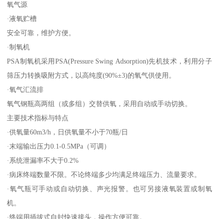
氧气源
·液氧贮槽
安全可靠，维护方便。
·制氧机
PSA制氧机采用PSA(Pressure Swing Adsorption)先机技术，利用分子
筛压力转换吸附方式，以高纯度(90%±3)的氧气供使用。
·氧气汇流排
氧气钢瓶高两组（或多组）交替供氧，采用自动或手动切换。
主要技术指标与特点
·供氧量60m3/h，日供氧量不小于70瓶/日
·末端输出压力0.1-0.5MPa（可调）
·系统泄漏率不大于0.2%
·病床终端数量不限。不论终端多少均满足终端压力、流量要求。
·氧气瓶可手动或自动切换、声光报警。也可另接液氧装置或制氧
机。
·终端用插拔式自封快速接头，操作方便可靠。