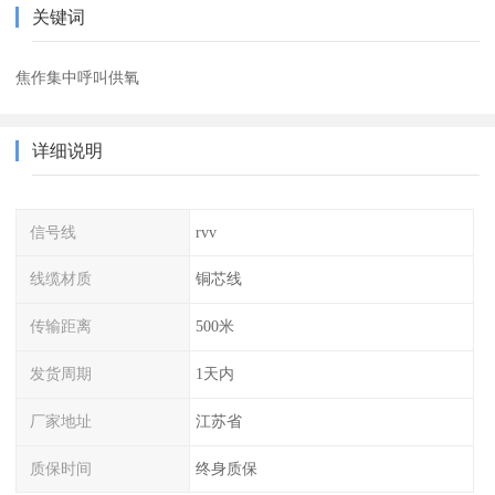
关键词
焦作集中呼叫供氧
详细说明
信号线
rvv
线缆材质
铜芯线
传输距离
500米
发货周期
1天内
厂家地址
江苏省
质保时间
终身质保