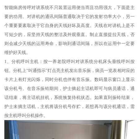
智能病房传呼对讲系统不只装置运用便当而且功用强大，下面是主
要的功用。对讲机的通讯间隔普通取决于它的发射功率大小，另一
个重要要素取决于它自身的天线好坏及高度。天线在对讲机上是不
可短少的，应坚持天线的整洁及外观垂直。制止直接提拉天线，否
则会减少天线的运用寿命，影响到通话间隔，所以在运用中一定要
维护好天线。
1、分机呼叫主机：按一养老院呼叫对讲系统分机床头垂线呼叫按
钮。分机上“叫通指示”灯点亮主机发出音乐振，病员一览表相对应的
卡片上有灯光闪烁，同时分机也伴有音乐振。数码显示窗口上显示
该分机号。在音乐振铃期间，护士摘起主话机即可与病员通话，通
话结束，将主话机挂机，系统恢复待机状态。如果直到振铃结束，
护士未摘主话机，主机将该分机号存贮，若想再与该分机通话，需
按主机呼叫分机操作。