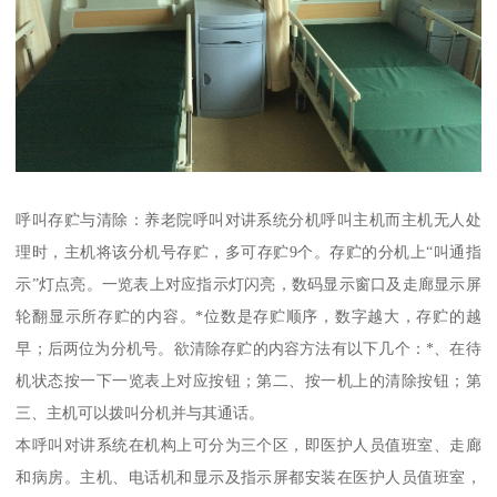
呼叫存贮与清除：养老院呼叫对讲系统分机呼叫主机而主机无人处
理时，主机将该分机号存贮，多可存贮9个。存贮的分机上“叫通指
示”灯点亮。一览表上对应指示灯闪亮，数码显示窗口及走廊显示屏
轮翻显示所存贮的内容。*位数是存贮顺序，数字越大，存贮的越
早；后两位为分机号。欲清除存贮的内容方法有以下几个：*、在待
机状态按一下一览表上对应按钮；第二、按一机上的清除按钮；第
三、主机可以拨叫分机并与其通话。
本呼叫对讲系统在机构上可分为三个区，即医护人员值班室、走廊
和病房。主机、电话机和显示及指示屏都安装在医护人员值班室，