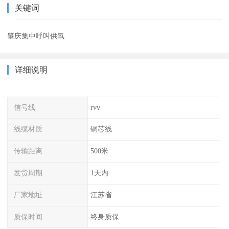
关键词
肇庆集中呼叫供氧
详细说明
信号线
rvv
线缆材质
铜芯线
传输距离
500米
发货周期
1天内
厂家地址
江苏省
质保时间
终身质保