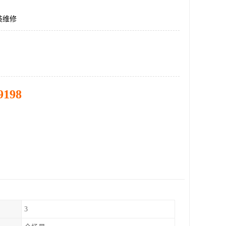
装维修
9198
3