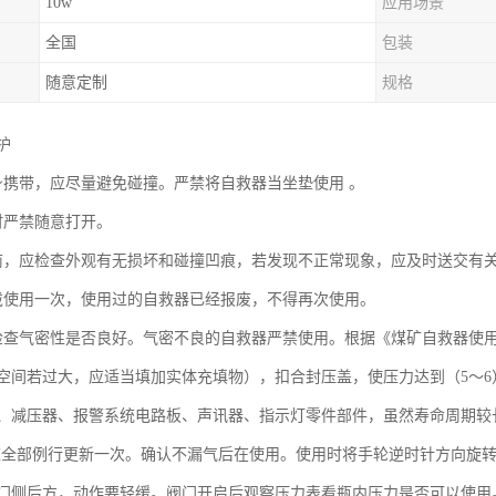
10w
应用场景
全国
包装
随意定制
规格
护
身携带，应尽量避免碰撞。严禁将自救器当坐垫使用 。
时严禁随意打开。
前，应检查外观有无损坏和碰撞凹痕，若发现不正常现象，应及时送交有
戴使用一次，使用过的自救器已经报废，不得再次使用。
检查气密性是否良好。气密不良的自救器严禁使用。根据《煤矿自救器使
间若过大，应适当填加实体充填物），扣合封压盖，使压力达到（5～6）kP
、减压器、报警系统电路板、声讯器、指示灯零件部件，虽然寿命周期较
年应全部例行更新一次。确认不漏气后在使用。使用时将手轮逆时针方向旋
门侧后方，动作要轻缓。阀门开启后观察压力表看瓶内压力是否可以使用