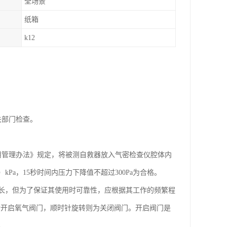
全场景
纸箱
k12
关部门检查。
用管理办法》规定，将被测自救器放入气密检查仪腔体内
a，15秒时间内压力下降值不超过300Pa为合格。
长，但为了保证其使用时可靠性，应根据其工作的频繁程
转开启氧气阀门，顺时针旋转则为关闭阀门。开启阀门是
。