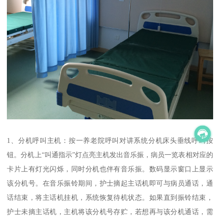
1、分机呼叫主机：按一养老院呼叫对讲系统分机床头垂线呼叫按
钮。分机上“叫通指示”灯点亮主机发出音乐振，病员一览表相对应的
卡片上有灯光闪烁，同时分机也伴有音乐振。数码显示窗口上显示
该分机号。在音乐振铃期间，护士摘起主话机即可与病员通话，通
话结束，将主话机挂机，系统恢复待机状态。如果直到振铃结束，
护士未摘主话机，主机将该分机号存贮，若想再与该分机通话，需