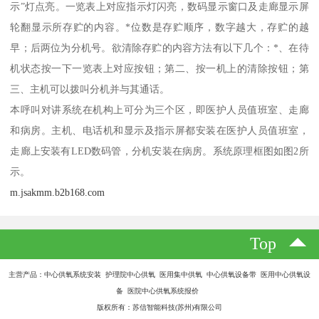
示”灯点亮。一览表上对应指示灯闪亮，数码显示窗口及走廊显示屏
轮翻显示所存贮的内容。*位数是存贮顺序，数字越大，存贮的越
早；后两位为分机号。欲清除存贮的内容方法有以下几个：*、在待
机状态按一下一览表上对应按钮；第二、按一机上的清除按钮；第
三、主机可以拨叫分机并与其通话。
本呼叫对讲系统在机构上可分为三个区，即医护人员值班室、走廊
和病房。主机、电话机和显示及指示屏都安装在医护人员值班室，
走廊上安装有LED数码管，分机安装在病房。系统原理框图如图2所
示。
m.jsakmm.b2b168.com
Top
主营产品：中心供氧系统安装 护理院中心供氧 医用集中供氧 中心供氧设备带 医用中心供氧设
备 医院中心供氧系统报价
版权所有：苏信智能科技(苏州)有限公司