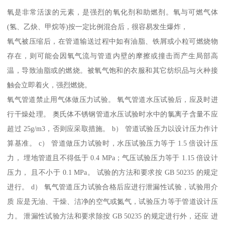
氧是非常活泼的元素，是强烈的氧化剂和助燃剂。氧与可燃气体
(氢、乙炔、甲烷等)按一定比例混合后，很容易发生爆炸，
氧气被压缩后，在管道输送过程中如有油脂、铁屑或小粒可燃烧物
存在，则可能会因氧气流与管道内壁的摩擦或撞击而产生局部高
温，导致油脂或的燃烧。被氧气饱和的衣服和其它纺织品与火种接
触会立即着火，强烈燃烧。
氧气管道禁止用气体做压力试验。 氧气管道水压试验后，应及时进
行干燥处理。 奥氏体不锈钢管道水压试验时水中的氯离子含量不应
超过 25g/m3，否则应采取措施。 b） 管道试验压力以设计压力作计
算基准。 c） 管道做压力试验时，水压试验压力等于 1.5 倍设计压
力， 埋地管道且不得低于 0.4 MPa；气压试验压力等于 1.15 倍设计
压力， 且不小于 0.1 MPa。 试验的方法和要求按 GB 50235 的规定
进行。 d） 氧气管道压力试验合格后应进行泄漏性试验，试验用介
质 应是无油、干燥、洁净的空气或氮气，试验压力等于管道设计压
力。 泄漏性试验方法和要求除按 GB 50235 的规定进行外，还应 进