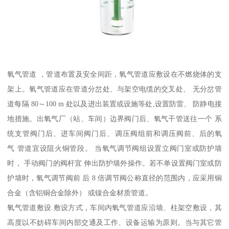
氧气管道 ，管道布置及安全间距，氧气管道应敷设在不燃烧体的支
架上。氧气管道应在管道分岔处、与架空电缆的交叉处、 无分岔管
道每隔 80～100 m 处以及进出装置或设施等处,设置防雷、 防静电接
地措施。出氧气厂（站、车间）边界阀门后、氧气干管送往一个 系
统支管阀门后、进车间阀门后、调压阀组前和调压阀前、后的氧
气 管道宜设阻火铜管段。 当氧气调节阀组设置立阀门室或防护墙
时， 手动阀门的阀杆宜 伸出防护墙外操作。若不单设置阀门室或防
护墙时，氧气调节阀前 后 8 倍调节阀公称直径的范围内，应采用铜
合金（含铝铜合金除外） 或镍合金材质管道。
氧气管道敷设.敷设方式，车间内氧气管道应沿墙、柱架空敷设，其
高度以不妨碍车间内部交通及工作、设备运输为原则。当与其它管