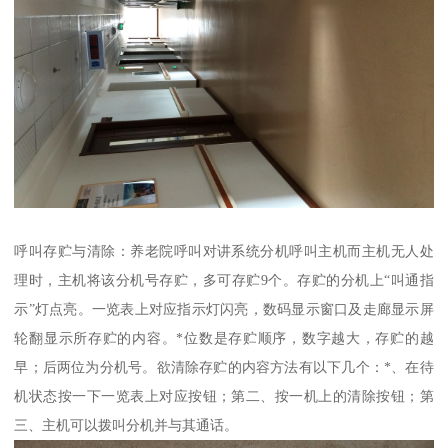
呼叫存贮与清除：养老院呼叫对讲系统分机呼叫主机而主机无人处
理时，主机将该分机号存贮，多可存贮9个。存贮的分机上“叫通指
示”灯点亮。一览表上对应指示灯闪亮，数码显示窗口及走廊显示屏
轮翻显示所存贮的内容。*位数是存贮顺序，数字越大，存贮的越
早；后两位为分机号。欲清除存贮的内容方法有以下几个：*、在待
机状态按一下一览表上对应按钮；第二、按一机上的清除按钮；第
三、主机可以拨叫分机并与其通话。