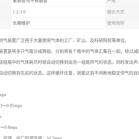
紫铜管与不锈钢管
产地
1.2-3.0
报价方式
长期维护
使用场所
供气装置广泛用于大量使用气体的工厂、矿山、及科研院校等单位。
装置是将多只气瓶分成两组，分别将各个瓶中的气体汇集在一起。经过减
该组瓶中的气体耗尽时就自动切换到由另一组瓶供气的状态，同时发出声
自动切换到先前的状态。这样循环往复，就能达到不间断地稳定供气的目
pa
～0.85mpa
h
0.8mpa
可调，出厂时调定值：16.5mpa