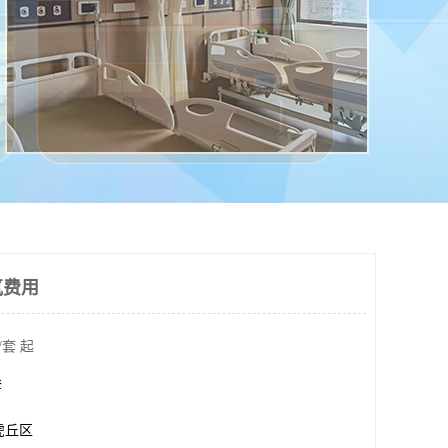
氧费用
/套 起
套
虎丘区