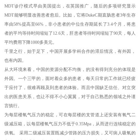
MDT诊疗模式早由美国提出，在英国推广，随后的多项研究显示
MDT能够明显改善患者愈后。比如，它将DukeC期直肠患者3年生存
率由58%提高至66%，非小患者的中位生存期延长了3.4个月，将患
者的平均等待时间缩短了12.6天，肝患者等待时间缩短了90天，每人
平均费用下降1000多美元。
千里之行，始于足下，中国开展多学科合作的滞后情况，有外因，
也有内因。
从大环境来看，中国的资源分配不均衡，的没有得到充分的体现是
外因。一个三甲的，面对着众多的患者，每天日常的工作就已经疲
于应付了，很难再顾及到患者的体验。而且中国缺乏信任、对立突
出的医患关系，也让不得不小心翼翼，对于自己熟悉的领域之外谨
言慎行。
为每层楼氧气压力的稳定，可在每层楼的支管道上还安装有氧气二
级减压箱，以每层楼氧气压力不低于0.35Mpa，从而进行连续稳定的
供氧。 采用二级减压装置既减少管路的压力损失，又可病人吸氧的