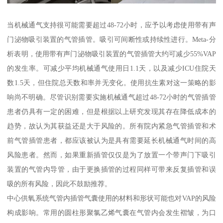
当机械通气支持很可能需要超过48-72小时，应予以考虑使用带有声
门泌物吸引装置的气管插管。吸引可间断性或持续性进行。Meta-分
析表明，使用带有声门泌物吸引装置的气管插管大约可减少55%VAP
的发生率。可减少平均机械通气使用日1.1天，以及减少ICU住院天
数1.5天，但住院总天数和率并无变化。使用抗生素对这一策略的影
响尚不明确。尽管识别需要实施机械通气超过48-72小时的气管插管
患者仍具有一定的困难，但是根据以上研究发现其存在降低成本的
趋势，故认为其获益还是大于风险的。所有院内紧急气管插管和术
前气管插管患者，都应该被认为是具有需要延长机械通气时间的高
风险患者。然而，如果重新插管仅仅是为了放置一个带声门下吸引
装置的气管内导管，由于更换插管的过程同样可带来反复插管和误
吸的所有风险，因此不鼓励推荐。
中心供氧系统气管内插管气囊使用的材料和形状可能也对VAP的风险
构成影响。常用的圆柱形聚氯乙烯气囊在气管内会发生褶皱，为口