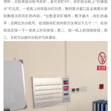
理时，主机将该分机号存贮，多可存贮9个。存贮的分机上“叫通指
示”灯点亮。一览表上对应指示灯闪亮，数码显示窗口及走廊显示屏
轮翻显示所存贮的内容。*位数是存贮顺序，数字越大，存贮的越
早；后两位为分机号。欲清除存贮的内容方法有以下几个：*、在待
机状态按一下一览表上对应按钮；第二、按一机上的清除按钮；第
三、主机可以拨叫分机并与其通话。