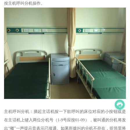
按主机呼叫分机操作。
主机呼叫分机：摘起主话机按一下欲呼叫的床位对应的小按钮或是
在主话机上键入两位分机号（1-9号应按01-09），被叫通的分机将发
出“嘟”一声提示音表示已接通。如果所拨叫的分机不存在，听筒里将