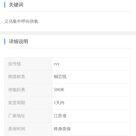
关键词
义乌集中呼叫供氧
详细说明
信号线
rvv
线缆材质
铜芯线
传输距离
500米
发货周期
1天内
厂家地址
江苏省
质保时间
终身质保