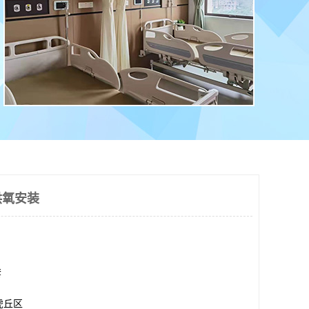
供氧安装
套
虎丘区