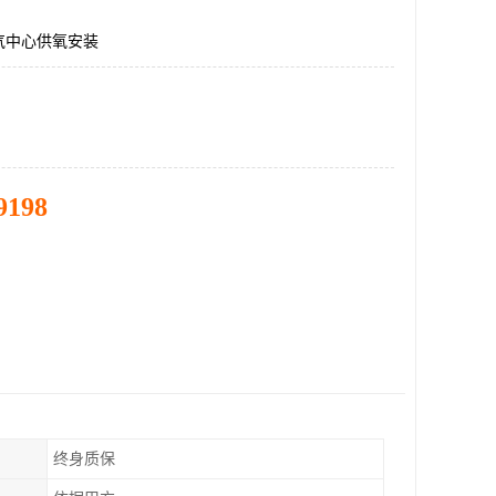
气中心供氧安装
9198
终身质保