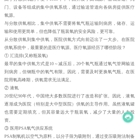
门、设备等组成的集中供氧系统，通过输送管道向各病房提供医疗
氧源。
与分散供氧相比，集中供氧不需要将氧气瓶运输到病房，储存、运
输和使用更简单，但也降低了瓶装氧的安全风险，更可靠。
从分散供氧到集中供氧，医院供氧方式向前迈出了一大步。在医院
供氧系统中，最重要的是医疗氧源。医疗氧源经历了哪些阶段？
① 汇流排(又称瓶装氧)
最早的集中供氧方式是10～减压后，20个氧气瓶通过氧气管网输送
到病房，但钢瓶中的氧气有限。因此，需要及时更换氧气瓶。在医
院用氧高峰期，供氧需求无法满足。
② 液氧
20世纪90年代，中国绝大多数医院进行了改造和扩张。因此，液氧
逐渐成为医院（特别是大中型医院）供氧的主导作用。虽然液氧罐
也需要定期填充，但其容量远大于瓶装氧，减少了大量的人力投
资。
③ 医用PSA氧气供应系统
PSA制氧机以空气为原料，以分子筛为吸附剂，通过变压吸附法制备