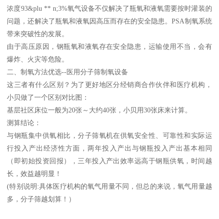
浓度93&plu ** n;3%氧气设备不仅解决了瓶氧和液氧需要按时灌装的
问题，还解决了瓶氧和液氧因高压而存在的安全隐患。PSA制氧系统
带来突破性的发展。
由于高压原因，钢瓶氧和液氧存在安全隐患，运输使用不当，会有
爆炸、火灾等危险。
二、制氧方法优选--医用分子筛制氧设备
这三者有什么区别？为了更好地区分经销商合作伙伴和医疗机构，
小贝做了一个区别对比图：
基层社区床位一般为20张～大约40张，小贝用30张床来计算。
测算结论：
与钢瓶集中供氧相比，分子筛氧机在供氧安全性、可靠性和实际运
行投入产出经济性方面，两年投入产出与钢瓶投入产出基本相同
（即初始投资回报），三年投入产出效率远高于钢瓶供氧，时间越
长，效益越明显！
(特别说明:具体医疗机构的氧气用量不同，但总的来说，氧气用量越
多，分子筛越划算！）