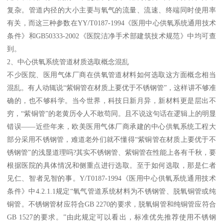
复杂。管道内径的大小主要与氧气的流量、流速、终端同时使用率
有关，而这三种参数在YY/T0187-1994《医用中心供氧系统通用技术
条件》和GB50333-2002《医院洁净手术部建筑技术规范》中均可查
到。
2、中心供氧系统管道材质选取概念混乱
不少医院、医用气体厂商在供氧管道材料如何选取这方面概念相当
混乱。有人动辄说“紫铜管在材质上要优于不锈钢管”，这样讲不够准
确的，也不够科学。当今世界，科技日新月异，新材料更是层出不
穷，“紫铜管”的老黄历令人不敢苟同。且不说这句话在逻辑上的明显
错误――近些年来，欧美医用气体厂商承建的中心供氧系统工程大
部分采用不锈钢管，难道老外们就不懂得“紫铜管在材质上要优于不
锈钢管”的浅显道理吗?其实不锈钢管、紫铜管在性能上各有千秋，要
根据医院的具体情况和侧重点进行选取。至于如何选取，那是仁者
见仁、智者见智的事。Y/T0187-1994《医用中心供氧系统通用技术
条件》中4.2.1.1规定“氧气管道系统材料为不锈钢管、脱氧铜管或纯
铜管。不锈钢管材应符合GB 2270的要求，脱氧铜管和纯铜管应符合
GB 1527的要求。”由此规定可以看出，标准优先推荐使用不锈钢