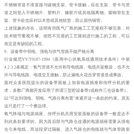
不锈钢管道不准直接与碳钢支架、管卡接触，应在支架、管卡与管
道之间垫入不锈钢片、塑料片、橡胶片或其他隔离物。紫铜管在支
架、管卡处也应衬以木垫或其他软垫，防止损伤铜管。
上述现象的存在，说明有些医气厂商的施工工艺规程不够完善，对
技术细节重视不够。按照不完善的工艺规程进行施工的工程，可以
肯定是有缺陷的工程。
9、设备带中弱电、强电与供气管路不能严格分离
行业规范YY/T0187-1994《医用中心供氧系统通用技术条件》中第
4.2.3.2条规定：氧气管道不允许和导电线路、电缆共架敷设，也不允
许与导电线路、电缆交叉接触，防止漏电火花击穿管道造成事故。
面对众多医院提出的设备带面板上加装电源插座和传呼分机的要
求，多数厂商都开发应用了所谓三型腔设备带(或称作三仓设备带)，
以“可达到强电、弱电、气路分离布置”来避开这一条款的约束。其实
这只是打了一个擦边球。
氧气终端与电源插座、传呼分机共用安装面板的设备带一般是达不
到此条款要求的。因为其后部与气路仓连通的电源插座需要从强电
仓引来电线，而这段穿过隔板、进入气路仓的电线就与气体管路形