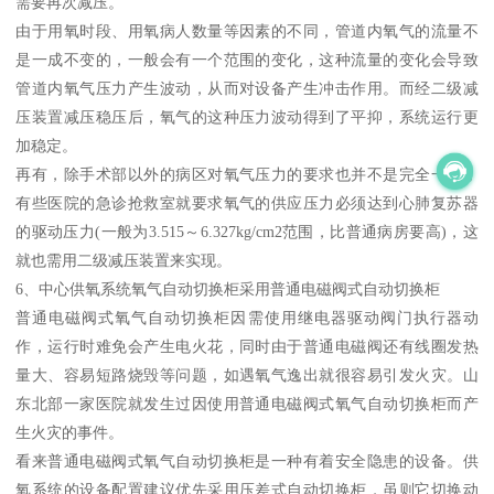
需要再次减压。
由于用氧时段、用氧病人数量等因素的不同，管道内氧气的流量不
是一成不变的，一般会有一个范围的变化，这种流量的变化会导致
管道内氧气压力产生波动，从而对设备产生冲击作用。而经二级减
压装置减压稳压后，氧气的这种压力波动得到了平抑，系统运行更
加稳定。
再有，除手术部以外的病区对氧气压力的要求也并不是完全一样，
有些医院的急诊抢救室就要求氧气的供应压力必须达到心肺复苏器
的驱动压力(一般为3.515～6.327kg/cm2范围，比普通病房要高)，这
就也需用二级减压装置来实现。
6、中心供氧系统氧气自动切换柜采用普通电磁阀式自动切换柜
普通电磁阀式氧气自动切换柜因需使用继电器驱动阀门执行器动
作，运行时难免会产生电火花，同时由于普通电磁阀还有线圈发热
量大、容易短路烧毁等问题，如遇氧气逸出就很容易引发火灾。山
东北部一家医院就发生过因使用普通电磁阀式氧气自动切换柜而产
生火灾的事件。
看来普通电磁阀式氧气自动切换柜是一种有着安全隐患的设备。供
氧系统的设备配置建议优先采用压差式自动切换柜，虽则它切换动