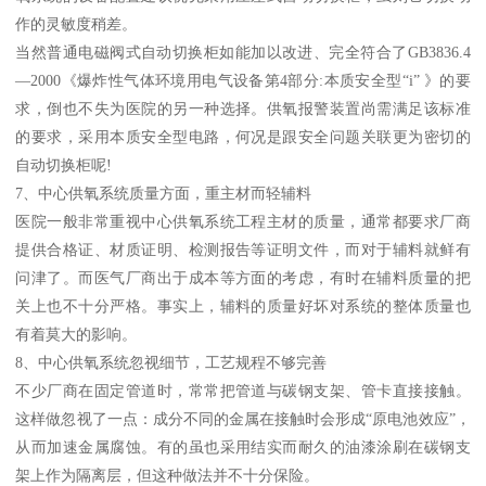
作的灵敏度稍差。
当然普通电磁阀式自动切换柜如能加以改进、完全符合了GB3836.4
—2000《爆炸性气体环境用电气设备第4部分:本质安全型“i” 》的要
求，倒也不失为医院的另一种选择。供氧报警装置尚需满足该标准
的要求，采用本质安全型电路，何况是跟安全问题关联更为密切的
自动切换柜呢!
7、中心供氧系统质量方面，重主材而轻辅料
医院一般非常重视中心供氧系统工程主材的质量，通常都要求厂商
提供合格证、材质证明、检测报告等证明文件，而对于辅料就鲜有
问津了。而医气厂商出于成本等方面的考虑，有时在辅料质量的把
关上也不十分严格。事实上，辅料的质量好坏对系统的整体质量也
有着莫大的影响。
8、中心供氧系统忽视细节，工艺规程不够完善
不少厂商在固定管道时，常常把管道与碳钢支架、管卡直接接触。
这样做忽视了一点：成分不同的金属在接触时会形成“原电池效应”，
从而加速金属腐蚀。有的虽也采用结实而耐久的油漆涂刷在碳钢支
架上作为隔离层，但这种做法并不十分保险。