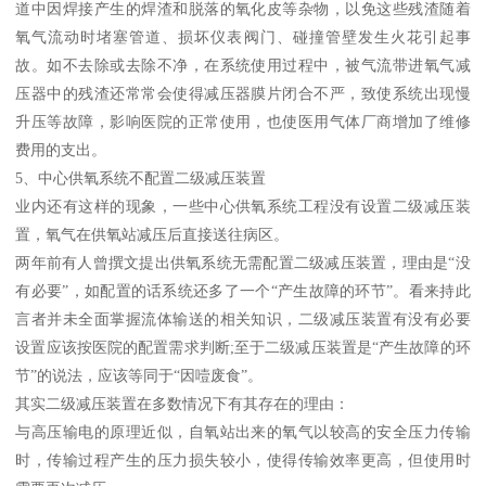
道中因焊接产生的焊渣和脱落的氧化皮等杂物，以免这些残渣随着
氧气流动时堵塞管道、损坏仪表阀门、碰撞管壁发生火花引起事
故。如不去除或去除不净，在系统使用过程中，被气流带进氧气减
压器中的残渣还常常会使得减压器膜片闭合不严，致使系统出现慢
升压等故障，影响医院的正常使用，也使医用气体厂商增加了维修
费用的支出。
5、中心供氧系统不配置二级减压装置
业内还有这样的现象，一些中心供氧系统工程没有设置二级减压装
置，氧气在供氧站减压后直接送往病区。
两年前有人曾撰文提出供氧系统无需配置二级减压装置，理由是“没
有必要”，如配置的话系统还多了一个“产生故障的环节”。看来持此
言者并未全面掌握流体输送的相关知识，二级减压装置有没有必要
设置应该按医院的配置需求判断;至于二级减压装置是“产生故障的环
节”的说法，应该等同于“因噎废食”。
其实二级减压装置在多数情况下有其存在的理由：
与高压输电的原理近似，自氧站出来的氧气以较高的安全压力传输
时，传输过程产生的压力损失较小，使得传输效率更高，但使用时