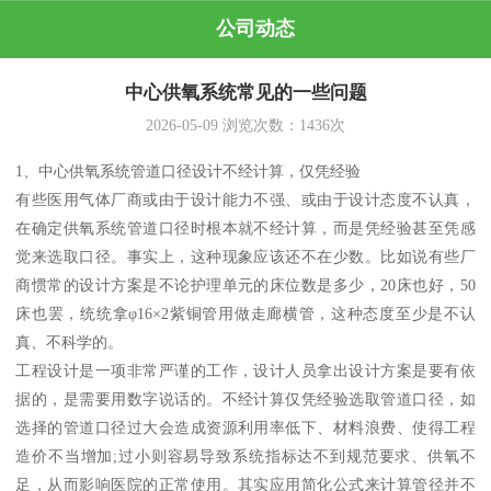
公司动态
中心供氧系统常见的一些问题
2026-05-09
浏览次数：
1436
次
1、中心供氧系统管道口径设计不经计算，仅凭经验
有些医用气体厂商或由于设计能力不强、或由于设计态度不认真，
在确定供氧系统管道口径时根本就不经计算，而是凭经验甚至凭感
觉来选取口径。事实上，这种现象应该还不在少数。比如说有些厂
商惯常的设计方案是不论护理单元的床位数是多少，20床也好，50
床也罢，统统拿φ16×2紫铜管用做走廊横管，这种态度至少是不认
真、不科学的。
工程设计是一项非常严谨的工作，设计人员拿出设计方案是要有依
据的，是需要用数字说话的。不经计算仅凭经验选取管道口径，如
选择的管道口径过大会造成资源利用率低下、材料浪费、使得工程
造价不当增加;过小则容易导致系统指标达不到规范要求、供氧不
足，从而影响医院的正常使用。其实应用简化公式来计算管径并不