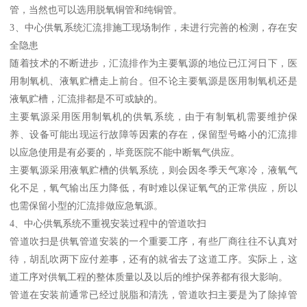
管，当然也可以选用脱氧铜管和纯铜管。
3、中心供氧系统汇流排施工现场制作，未进行完善的检测，存在安
全隐患
随着技术的不断进步，汇流排作为主要氧源的地位已江河日下，医
用制氧机、液氧贮槽走上前台。但不论主要氧源是医用制氧机还是
液氧贮槽，汇流排都是不可或缺的。
主要氧源采用医用制氧机的供氧系统，由于有制氧机需要维护保
养、设备可能出现运行故障等因素的存在，保留型号略小的汇流排
以应急使用是有必要的，毕竟医院不能中断氧气供应。
主要氧源采用液氧贮槽的供氧系统，则会因冬季天气寒冷，液氧气
化不足，氧气输出压力降低，有时难以保证氧气的正常供应，所以
也需保留小型的汇流排做应急氧源。
4、中心供氧系统不重视安装过程中的管道吹扫
管道吹扫是供氧管道安装的一个重要工序，有些厂商往往不认真对
待，胡乱吹两下应付差事，还有的就省去了这道工序。实际上，这
道工序对供氧工程的整体质量以及以后的维护保养都有很大影响。
管道在安装前通常已经过脱脂和清洗，管道吹扫主要是为了除掉管