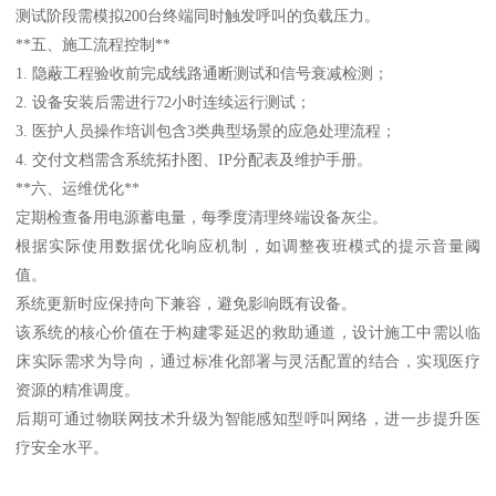
测试阶段需模拟200台终端同时触发呼叫的负载压力。
**五、施工流程控制**
1. 隐蔽工程验收前完成线路通断测试和信号衰减检测；
2. 设备安装后需进行72小时连续运行测试；
3. 医护人员操作培训包含3类典型场景的应急处理流程；
4. 交付文档需含系统拓扑图、IP分配表及维护手册。
**六、运维优化**
定期检查备用电源蓄电量，每季度清理终端设备灰尘。
根据实际使用数据优化响应机制，如调整夜班模式的提示音量阈
值。
系统更新时应保持向下兼容，避免影响既有设备。
该系统的核心价值在于构建零延迟的救助通道，设计施工中需以临
床实际需求为导向，通过标准化部署与灵活配置的结合，实现医疗
资源的精准调度。
后期可通过物联网技术升级为智能感知型呼叫网络，进一步提升医
疗安全水平。