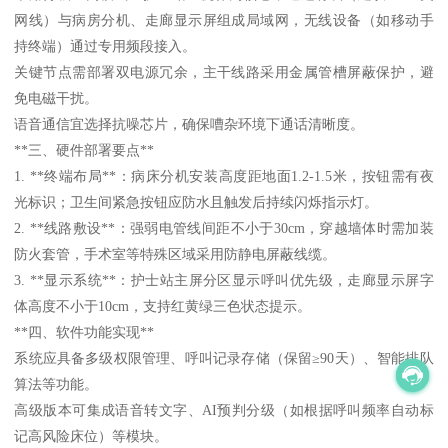
网线）与病房分机、走廊显示屏组成局域网，无线设备（如移动手
持终端）通过专用频段接入。
关键节点需部署双电源冗余，主干线路采用金属管槽屏蔽保护，避
免电磁干扰。
语音通信宜选择抗噪芯片，确保嘈杂环境下通话清晰度。
**三、硬件部署要点**
1. **终端布局**：病床分机安装高度距地面1.2-1.5米，按钮需有夜
光标识；卫生间紧急按钮应防水且触发后持续闪烁指示灯。
2. **线路敷设**：强弱电管线间距不小于30cm，穿越墙体时需加装
防火套管，手术室等特殊区域采用防静电屏蔽线缆。
3. **显示系统**：护士站主屏分区显示呼叫优先级，走廊显示屏字
体高度不小于10cm，支持红黄绿三色状态提示。
**四、软件功能实现**
系统应具备多级权限管理、呼叫记录存储（保留≥90天）、智能排队
算法等功能。
高级版本可集成语音转文字、AI预判分级（如根据呼叫频率自动标
记高风险床位）等模块。