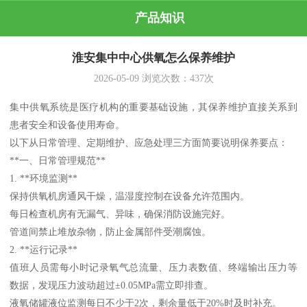
产品知识
淮安集中中心供氧怎么保养维护
2026-05-09
浏览次数：
437
次
集中供氧系统是医疗机构的重要基础设施，其保养维护直接关系到
患者安全和设备使用寿命。
以下从日常管理、定期维护、应急处理三方面简要说明保养要点：
**一、日常管理规范**
1. **环境监测**
保持供氧机房通风干燥，温湿度控制在设备允许范围内。
每日检查机房有无漏气、异味，确保消防设施完好。
管道间禁止堆放杂物，防止金属部件受潮腐蚀。
2. **运行记录**
值班人员需每小时记录氧气总流量、压力表数值、终端输出压力等
数据，发现压力波动超过±0.05MPa需立即排查。
液氧储罐液位监测每日不少于2次，剩余量低于20%时及时补充。