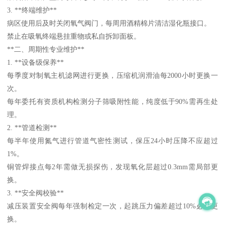
3. **终端维护**
病区使用后及时关闭氧气阀门，每周用酒精棉片清洁湿化瓶接口。
禁止在吸氧终端悬挂重物或私自拆卸面板。
**二、周期性专业维护**
1. **设备级保养**
每季度对制氧主机滤网进行更换，压缩机润滑油每2000小时更换一
次。
每年委托有资质机构检测分子筛吸附性能，纯度低于90%需再生处
理。
2. **管道检测**
每半年使用氮气进行管道气密性测试，保压24小时压降不应超过
1%。
铜管焊接点每2年需做无损探伤，发现氧化层超过0.3mm需局部更
换。
3. **安全阀校验**
减压装置安全阀每年强制检定一次，起跳压力偏差超过10%必须更
换。