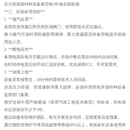
压力容器按特种设备规范每3年做全面检测。
**三、应急处理流程**
1. **漏气处置**
发现管道泄漏立即关闭区域阀门，使用肥皂水定位漏点。
微小漏气可临时用防爆胶带缠绕，重大泄漏需启动备用氧源并疏散
周边人员。
2. **断电应对**
备用电源应每月空载运行测试，市电中断后需在90秒内自动切换。
长时间停电需启动手动汇流排供氧，优先保障ICU、手术室需求。
3. **故障上报**
设备异常报警后，30分钟内需有技术人员到场。
涉及压力容器、管道爆裂等重大故障，必须停用系统并报特种设备
监察部门备案。
维护过程中需严格遵循《医用气体工程技术规范》等标准，所有操
作记录保存不少于3年。
建议组建专职维护团队，每月开展安全培训，定期更新应急预案。
通过预防性维护可将系统故障率降低60%以上，有效延长设备使用寿